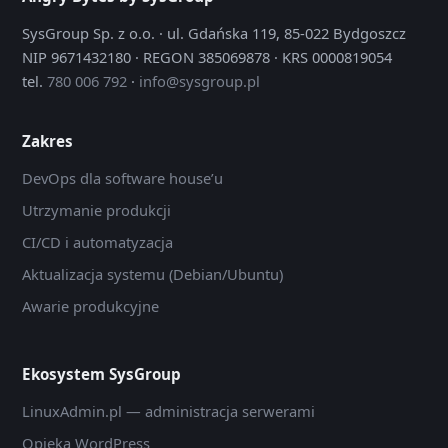
SysGroup Sp. z o.o. · ul. Gdańska 119, 85-022 Bydgoszcz
NIP 9671432180 · REGON 385069878 · KRS 0000819054
tel.
780 006 792
·
info@sysgroup.pl
Zakres
DevOps dla software house’u
Utrzymanie produkcji
CI/CD i automatyzacja
Aktualizacja systemu (Debian/Ubuntu)
Awarie produkcyjne
Ekosystem SysGroup
LinuxAdmin.pl — administracja serwerami
Opieka WordPress