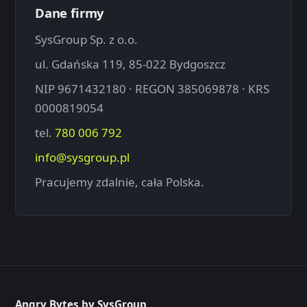
Dane firmy
SysGroup Sp. z o.o.
ul. Gdańska 119, 85-022 Bydgoszcz
NIP 9671432180 · REGON 385069878 · KRS
0000819054
tel.
780 006 792
info@sysgroup.pl
Pracujemy zdalnie, cała Polska.
Angry Bytes by SysGroup