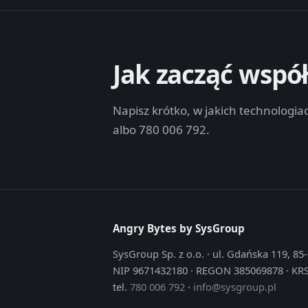
Jak zacząć wspó
Napisz krótko, w jakich technologi
albo 780 006 792.
Angry Bytes by SysGroup
SysGroup Sp. z o.o. · ul. Gdańska 119, 8
NIP 9671432180 · REGON 385069878 · KR
tel.
780 006 792
·
info@sysgroup.pl