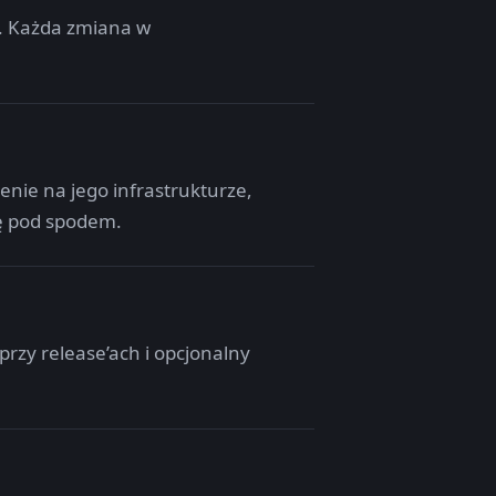
g. Każda zmiana w
nie na jego infrastrukturze,
tę pod spodem.
rzy release’ach i opcjonalny