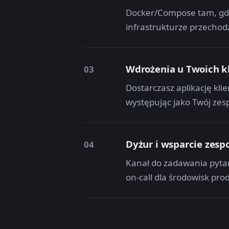
Docker/Compose tam, gdzi
infrastrukturze przechodz
Wdrożenia u Twoich k
03
Dostarczasz aplikację kl
występując jako Twój ze
Dyżur i wsparcie zesp
04
Kanał do zadawania pytań
on-call dla środowisk pro