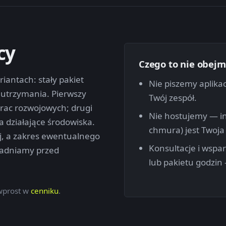
cy
Czego to nie obejm
antach: stały pakiet
Nie piszemy aplikac
utrzymania. Pierwszy
Twój zespół.
rac rozwojowych; drugi
Nie hostujemy — in
a działające środowiska.
chmura) jest Twoja 
, a zakres ewentualnego
Konsultacje i wspa
gadniamy przed
lub pakietu godzin 
 wprost w
cenniku
.