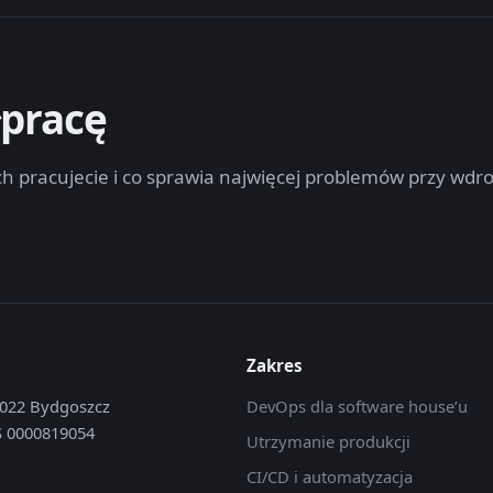
łpracę
ach pracujecie i co sprawia najwięcej problemów przy wd
Zakres
5-022 Bydgoszcz
DevOps dla software house’u
S 0000819054
Utrzymanie produkcji
CI/CD i automatyzacja