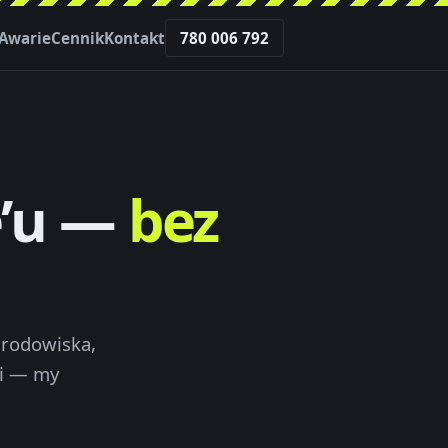
Awarie
Cennik
Kontakt
780 006 792
e’u —
bez
 środowiska,
ji — my