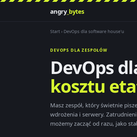
angry
_bytes
Start
› DevOps dla software house'u
DEVOPS DLA ZESPOŁÓW
DevOps dl
kosztu eta
Masz zespół, który świetnie pisze
wdrożenia i serwery. Zatrudnieni
możemy zacząć od razu, jako sta