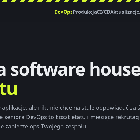
DevOps
Produkcja
CI/CD
Aktualizacje
a software hous
tu
 aplikacje, ale nikt nie chce na stałe odpowiadać za
e seniora DevOps to koszt etatu i miesiące rekrutac
łe zaplecze ops Twojego zespołu.