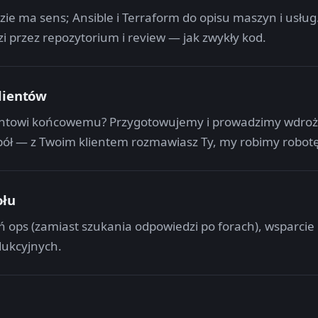
e ma sens; Ansible i Terraform do opisu maszyn i usłu
i przez repozytorium i review — jak zwykły kod.
lientów
ientowi końcowemu? Przygotowujemy i prowadzimy wdroże
spół — z Twoim klientem rozmawiasz Ty, my robimy robo
ołu
 ops (zamiast szukania odpowiedzi po forach), wsparcie p
dukcyjnych.