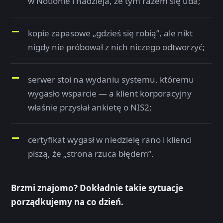
w Notionie i nadzieja, że tym razem się uda;
kopie zapasowe „gdzieś się robią”, ale nikt
nigdy nie próbował z nich niczego odtworzyć;
serwer stoi na wydaniu systemu, któremu
wygasło wsparcie — a klient korporacyjny
właśnie przysłał ankietę o NIS2;
certyfikat wygasł w niedzielę rano i klienci
piszą, że „strona rzuca błędem”.
Brzmi znajomo? Dokładnie takie sytuacje
porządkujemy na co dzień.