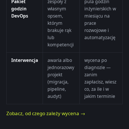
Pakiet
zespoły z
pula godzin
godzin
własnym
inżynierskich w
DevOps
opsem,
miesiącu na
którym
prace
brakuje rąk
rozwojowe i
lub
automatyzację
kompetencji
Interwencja
awaria albo
wycena po
jednorazowy
diagnozie —
projekt
zanim
(migracja,
zapłacisz, wiesz
pipeline,
co, za ile i w
audyt)
jakim terminie
Zobacz, od czego zależy wycena →