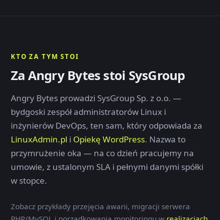
KTO ZA TYM STOI
Za Angry Bytes stoi SysGroup
Angry Bytes prowadzi SysGroup Sp. z o.o. —
bydgoski zespół administratorów Linux i
inżynierów DevOps, ten sam, który odpowiada za
LinuxAdmin.pl
i
Opiekę WordPress
. Nazwa to
przymrużenie oka — na co dzień pracujemy na
umowie, z ustalonym SLA i pełnymi danymi spółki
w stopce.
Zobacz przykłady przejęcia awarii, migracji serwera
PHP/MySQL i porządkowania monitoringu w
realizacjach